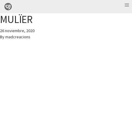
MULÏER
26 noviembre, 2020
By
madcreacions