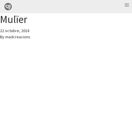
Mulïer
22 octubre, 2018
By
madcreacions